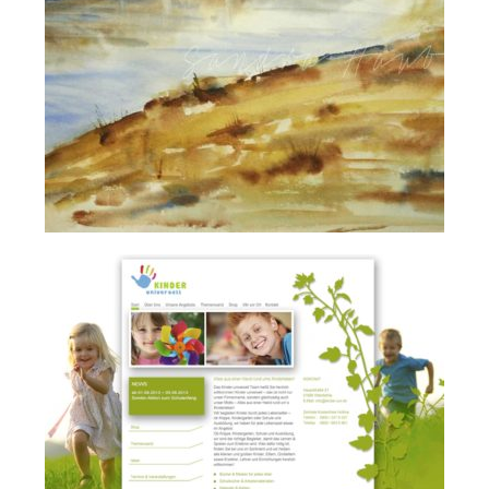
Malerei & Zeichnung
Fotografie
Produktfotografie
Imagefotografie
Businessfotografie
Hochzeitsfotografie
Portrait- & Familienfotografie
Bildbearbeitung
Vita
Kontakt
Datenschutzerklärung