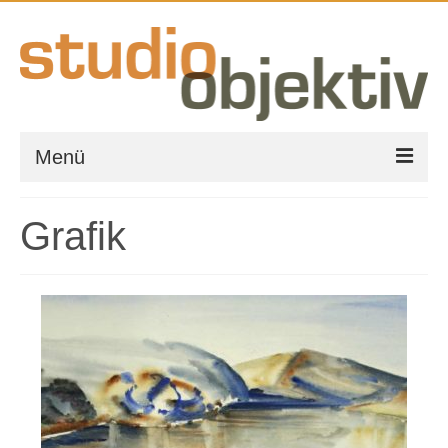
Menü
Grafik
Grafik
Gestaltung & Typografie
Logoentwicklung
Webseitengestaltung
Icon & Piktogramme
Vektorgrafiken